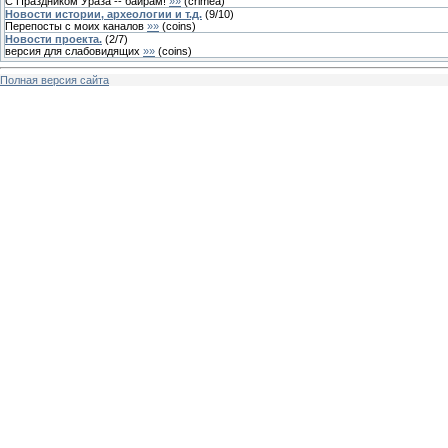
С Праздником Ураза -- байрам!
»»
(
crimea
)
Новости истории, археологии и т.д.
(
9
/
10
)
Перепосты с моих каналов
»»
(
coins
)
Новости проекта.
(
2
/
7
)
версия для слабовидящих
»»
(
coins
)
Полная версия сайта