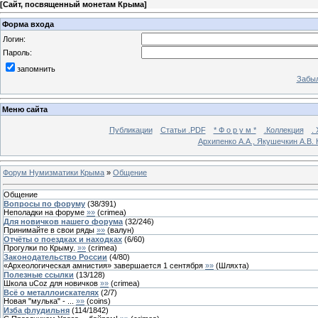
[
Сайт, посвященный монетам Крыма
]
Форма входа
Логин:
Пароль:
запомнить
Забыл
Меню сайта
Публикации
Статьи .PDF
* Ф о р у м *
.Коллекция
.
Архипенко А.А., Якушечкин А.В.
Форум Нумизматики Крыма
»
Общение
Общение
Вопросы по форуму
(
38
/
391
)
Неполадки на форуме
»»
(
crimea
)
Для новичков нашего форума
(
32
/
246
)
Принимайте в свои ряды
»»
(
валун
)
Отчёты о поездках и находках
(
6
/
60
)
Прогулки по Крыму.
»»
(
crimea
)
Законодательство России
(
4
/
80
)
«Археологическая амнистия» завершается 1 сентября
»»
(
Шляхта
)
Полезные ссылки
(
13
/
128
)
Школа uCoz для новичков
»»
(
crimea
)
Всё о металлоискателях
(
2
/
7
)
Новая "мулька" - ...
»»
(
coins
)
Изба флудильня
(
114
/
1842
)